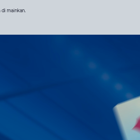
n di mainkan.