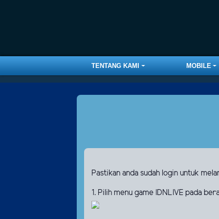
TENTANG KAMI
MOBILE
Pastikan anda sudah login untuk mela
1. Pilih menu game IDNLIVE pada ber